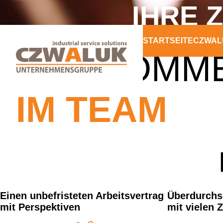
IHRE 
Navigation
überspringen
STARTSEITE
CZWAL
WILLKOMM
IM TEAM
Einen unbefristeten Arbeitsvertrag
Überdurchs
mit Perspektiven
mit vielen 