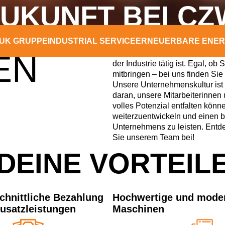
ZUKUNFT BEI C
UK GRUPPE
INDUSTRIAL SERVICE
ERNEUERBARE ENER
Bei uns geht es nicht nur um Jo
eines dynamischen und engagie
EN
der Industrie tätig ist. Egal, ob
mitbringen – bei uns finden Sie 
Unsere Unternehmenskultur ist 
daran, unsere Mitarbeiterinnen u
volles Potenzial entfalten könn
weiterzuentwickeln und einen b
Unternehmens zu leisten. Entde
Sie unserem Team bei!
DEINE VORTEIL
chnittliche Bezahlung
Hochwertige und mode
Zusatzleistungen
Maschinen